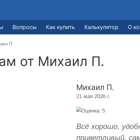
ы
Вопросы
Как купить
Калькулятор
О к
аил П.
кам от
Михаил П.
Михаил П.
21 мая 2026 г.
Всё хорошо, удоб
приветливый, са