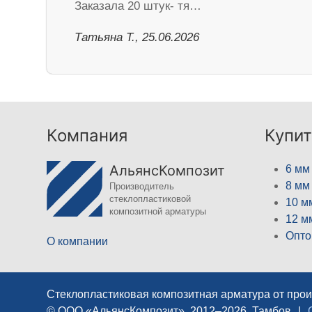
Заказала 20 штук- тя…
Татьяна Т., 25.06.2026
Компания
Купит
АльянсКомпозит
6 мм
8 мм
Производитель
стеклопластиковой
10 м
композитной арматуры
12 м
Опто
О компании
Стеклопластиковая композитная арматура от про
© ООО «АльянсКомпозит», 2012–2026, Тамбов
|