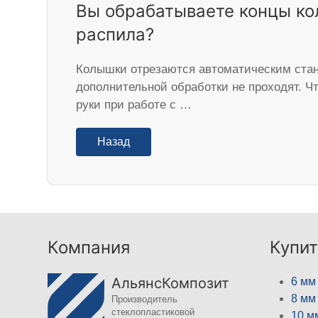
Вы обрабатываете концы ко
распила?
Колышки отрезаются автоматическим стан
дополнительной обработки не проходят. Ч
руки при работе с …
Назад
Компания
Купит
АльянсКомпозит
6 мм
8 мм
Производитель
стеклопластиковой
10 м