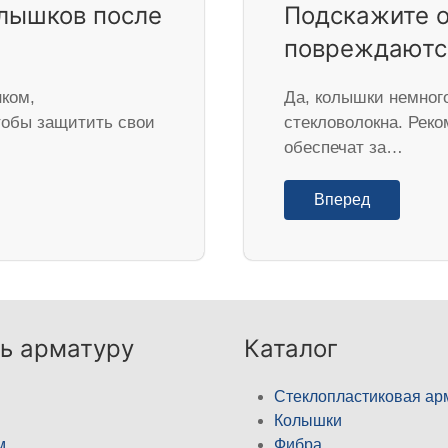
лышков после
Подскажите о
повреждаются
ком,
Да, колышки немного
тобы защитить свои
стекловолокна. Реко
обеспечат за…
Вперед
ь арматуру
Каталог
Стеклопластиковая ар
Колышки
м
Фибра