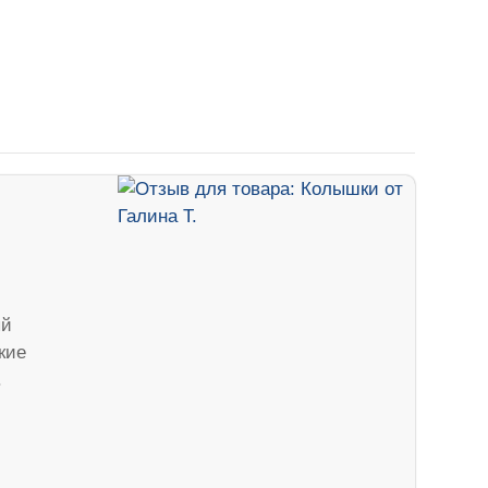
ый
кие
.