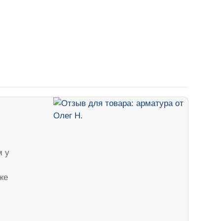
м у
же