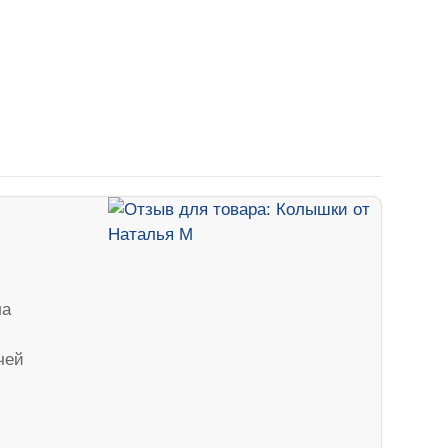
ла
чей